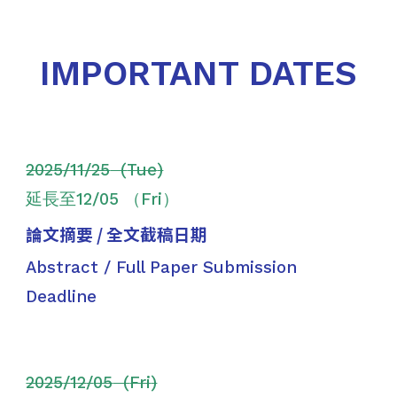
IMPORTANT DATES
2025/11/25
(
Tue
)
延長至12/05 （
Fri
）
論文摘要
/
全文截稿日期
Abstract / Full Paper Submission
Deadline
202
5
/
12
/
05
(
Fri
)